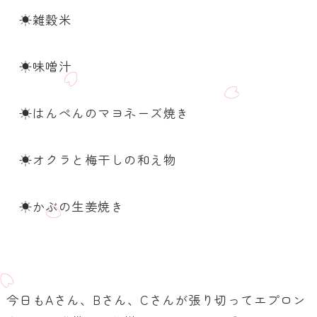
☀雑穀米
☀味噌汁
☀はんぺんのマヨネーズ焼き
☀オクラと梅干しの和え物
☀かぶの生姜焼き
今日も
A
さん、
B
さん、
C
さんが張り切ってエプロン